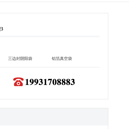
3
三边封阴阳袋
铝箔真空袋