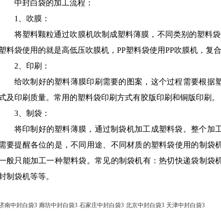
中封白袋的加工流程：
1、吹膜：
将塑料颗粒通过吹膜机吹制成塑料薄膜，不同类别的塑料袋
塑料袋使用的就是高低压吹膜机，PP塑料袋使用PP吹膜机，复
2、印刷：
给吹制好的塑料薄膜印刷需要的图案，这个过程需要根据
式及印刷质量。常用的塑料袋印刷方式有胶版印刷和铜版印刷。
3、制袋：
将印制好的塑料薄膜，通过制袋机加工成塑料袋。整个加
需要提醒各位的是，不同用途、不同材质的塑料袋使用的制袋
一般只能加工一种塑料袋。常见的制袋机有：热切快递袋制袋
封制袋机等等。
济南中封白袋3
廊坊中封白袋3
石家庄中封白袋3
北京中封白袋3
天津中封白袋3